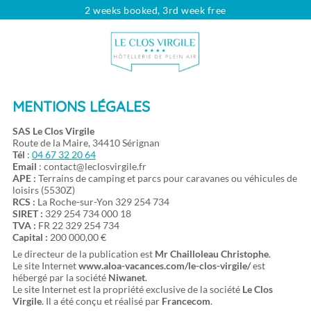
2 weeks booked, 3rd week free
Looking for...
Type of rental
Rentals
Dates
Choose your dates
MENTIONS LÉGALES
Travelers
pers.
SAS Le Clos Virgile
Route de la Maire, 34410 Sérignan
Tél
:
04 67 32 20 64
Email
:
contact@leclosvirgile.fr
APE :
Terrains de camping et parcs pour caravanes ou véhicules de
loisirs (5530Z)
RCS :
La Roche-sur-Yon 329 254 734
SIRET :
329 254 734 000 18
TVA :
FR 22 329 254 734
Capital :
200 000,00 €
Le directeur de la publication est
Mr Chailloleau Christophe
.
Le site Internet
www.aloa-vacances.com/le-clos-virgile/
est
hébergé par la société
Niwanet
.
Le site Internet est la propriété exclusive de la société
Le Clos
Virgile
. Il a été conçu et réalisé par
Francecom
.