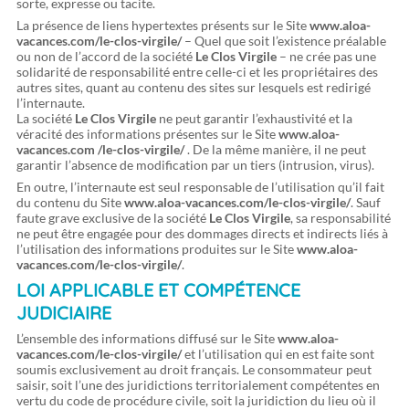
sorte, expresse ou tacite.
La présence de liens hypertextes présents sur le Site
www.aloa-
vacances.com/le-clos-virgile/
– Quel que soit l’existence préalable
ou non de l’accord de la société
Le Clos Virgile
– ne crée pas une
solidarité de responsabilité entre celle-ci et les propriétaires des
autres sites, quant au contenu des sites sur lesquels est redirigé
l’internaute.
La société
Le Clos Virgile
ne peut garantir l’exhaustivité et la
véracité des informations présentes sur le Site
www.aloa-
vacances.com
/le-clos-virgile/
. De la même manière, il ne peut
garantir l’absence de modification par un tiers (intrusion, virus).
En outre, l’internaute est seul responsable de l’utilisation qu’il fait
du contenu du Site
www.aloa-vacances.com/le-clos-virgile/
. Sauf
faute grave exclusive de la société
Le Clos Virgile
, sa responsabilité
ne peut être engagée pour des dommages directs et indirects liés à
l’utilisation des informations produites sur le Site
www.aloa-
vacances.com/le-clos-virgile/
.
LOI APPLICABLE ET COMPÉTENCE
JUDICIAIRE
L’ensemble des informations diffusé sur le Site
www.aloa-
vacances.com/le-clos-virgile/
et l’utilisation qui en est faite sont
soumis exclusivement au droit français. Le consommateur peut
saisir, soit l’une des juridictions territorialement compétentes en
vertu du code de procédure civile, soit la juridiction du lieu où il