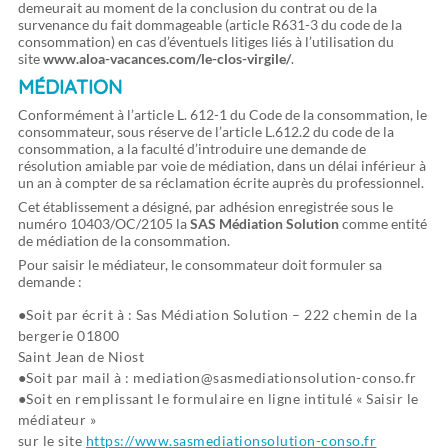
demeurait au moment de la conclusion du contrat ou de la
survenance du fait dommageable (article R631-3 du code de la
consommation) en cas d’éventuels litiges liés à l’utilisation du
site
www.aloa-vacances.com/le-clos-virgile/
.
MÉDIATION
Conformément à l’article L. 612-1 du Code de la consommation, le
consommateur, sous réserve de l’article L.612.2 du code de la
consommation, a la faculté d’introduire une demande de
résolution amiable par voie de médiation, dans un délai inférieur à
un an à compter de sa réclamation écrite auprès du professionnel.
Cet établissement a désigné, par adhésion enregistrée sous le
numéro 10403/OC/2105 la
SAS Médiation Solution
comme entité
de médiation de la consommation.
Pour saisir le médiateur, le consommateur doit formuler sa
demande :
Soit par écrit à : Sas Médiation Solution – 222 chemin de la
bergerie 01800
Saint Jean de Niost
Soit par mail à : mediation@sasmediationsolution-conso.fr
Soit en remplissant le formulaire en ligne intitulé « Saisir le
médiateur »
sur le site
https://www.sasmediationsolution-conso.fr