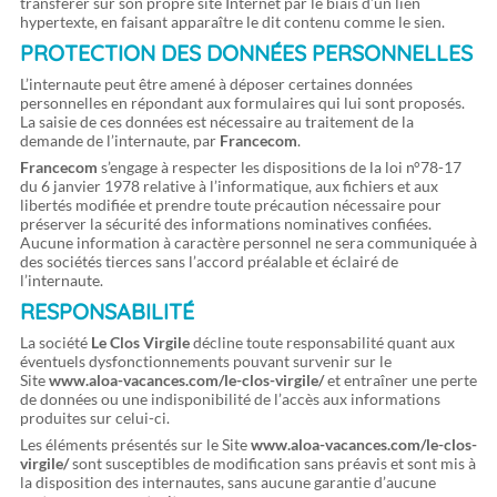
transférer sur son propre site Internet par le biais d’un lien
hypertexte, en faisant apparaître le dit contenu comme le sien.
PROTECTION DES DONNÉES PERSONNELLES
L’internaute peut être amené à déposer certaines données
personnelles en répondant aux formulaires qui lui sont proposés.
La saisie de ces données est nécessaire au traitement de la
demande de l’internaute, par
Francecom
.
Francecom
s’engage à respecter les dispositions de la loi n°78-17
du 6 janvier 1978 relative à l’informatique, aux fichiers et aux
libertés modifiée et prendre toute précaution nécessaire pour
préserver la sécurité des informations nominatives confiées.
Aucune information à caractère personnel ne sera communiquée à
des sociétés tierces sans l’accord préalable et éclairé de
l’internaute.
RESPONSABILITÉ
La société
Le Clos Virgile
décline toute responsabilité quant aux
éventuels dysfonctionnements pouvant survenir sur le
Site
www.aloa-vacances.com/le-clos-virgile/
et entraîner une perte
de données ou une indisponibilité de l’accès aux informations
produites sur celui-ci.
Les éléments présentés sur le Site
www.aloa-vacances.com/le-clos-
virgile/
sont susceptibles de modification sans préavis et sont mis à
la disposition des internautes, sans aucune garantie d’aucune