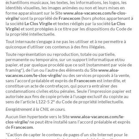
échantillons musicaux, les textes, les informations, les logos, les
identités visuelles, les images animées ou non et leurs mises en
forme apparaissant sur le Site
www.aloa-vacances.com/le-clos-
virgile/
sont la propriété de
Francecom
(hors photos appartenant à
la société
Le Clos Virgile
et textes rédigés par la société
Le Clos
Virgile
) et sont protégées à ce titre par les dispositions du Code de
la propriété intellectuelle.
Tout internaute s’engage à ne pas les utiliser et à ne permettre à
quiconque d’utiliser ces contenus à des fins illégales.
Toute représentation ou reproduction, totale ou partielle,
permanente ou temporaire, sur un support informatique et/ou
papier, et par quelque procédé que ce soit (notamment par voie de
framing*), de l’un ou l’autre des éléments du Site
www.aloa-
vacances.com/le-clos-virgile/
ou des services proposés à la vente,
sans l’accord préalable et exprès de
Francecom
est interdite, et
constitue un acte de contrefaçon, qui pourra entraîner des
condamnations civiles et/ou pénales. Seule l’impression papier est
autorisée aux fins de copie privée à l’usage exclusif du copiste au
sens de l’article L122-5 2° du Code de propriété intellectuelle.
Enregistrement à la CNIL en cours.
Aucun lien hypertexte vers le Site
www.aloa-vacances.com/le-
clos-virgile/
ne peut être installé sans l’accord préalable et exprès
de
Francecom
.
*L’action de capter le contenu de pages d’un site Internet pour le