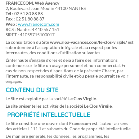
FRANCECOM, Web Agency
2, Boulevard Jean Moulin 44100 NANTES
Tél
: 02 51 80 88 88
Fax
: 02 51 80 88 87
Web
:
www.francecom.com
RCS : Nantes B 410 557 151
SIRET : 41055715100017
La consultation du Site
www.aloa-vacances.com/le-clos-virgile/
est
subordonnée à l’acceptation intégrale et au respect par les
internautes, des conditions d’utilisation suivantes.
L’internaute s’engage d’ores et déjà à faire des informations
contenues sur le Site un usage personnel et non commercial. En
cas de non-respect des dispositions de la présente Charte, par
l’internaute, sa responsabilité civile et/ou pénale pourrait se voir
engagée.
CONTENU DU SITE
Le Site est exploité par la société
Le Clos Virgile
.
Le site présente les activités de la société
Le Clos Virgile
.
PROPRIÉTÉ INTELLECTUELLE
Le Site constitue une œuvre dont
Francecom
est l’auteur au sens
des articles L111.1 et suivants du Code de propriété intellectuelle.
De manière générale, les données, les programmes, les