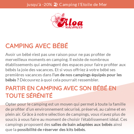
jusqu'à -20% 🏖️ Camping l'Etoile de Mer
Vous cherchez...
Localisation
Choisissez une région
Type de location
Locations
CAMPING AVEC BÉBÉ
Dates
Sélectionnez vos dates
Avoir un bébé n’est pas une raison pour ne pas profiter de
merveilleux moments en camping. Il existe de nombreux
établissements qui aménagent des espaces pour faire profiter aux
bébés la joie des vacances. Et si vous offriez à votre bébé ses
Voyageurs
pers.
premières vacances dans
l’un de nos campings équipés pour les
bébés ?
Découvrez à quoi cela pourrait ressembler.
PARTIR EN CAMPING AVEC SON BÉBÉ EN
TOUTE SÉRÉNITÉ
Opter pour le camping est un moyen qui permet à toute la famille
de profiter d’un environnement sécurisé, préservé, au calme et en
plein air. Grâce à notre sélection de campings, vous n’avez plus de
soucis à vous faire au moment de choisir l’établissement idéal. Ces
campings proposent des
salles de bain adaptées aux bébés
ainsi
que la
possibilité de réserver des kits bébés
.