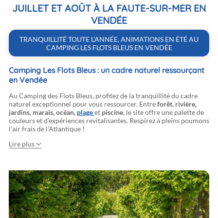
JUILLET ET AOÛT
À
LA FAUTE-SUR-MER
EN
VENDÉE
TRANQUILLITÉ TOUTE L’ANNÉE, ANIMATIONS EN ÉTÉ AU
CAMPING LES FLOTS BLEUS EN VENDÉE
Camping Les Flots Bleus : un cadre naturel ressourçant
en Vendée
Au Camping des Flots Bleus, profitez de la tranquillité du cadre
naturel exceptionnel pour vous ressourcer. Entre
forêt, rivière,
jardins, marais, océan,
plage
et
piscine
, le site offre une palette de
couleurs et d’expériences revitalisantes. Respirez à pleins poumons
l’air frais de l’Atlantique !
Lire plus