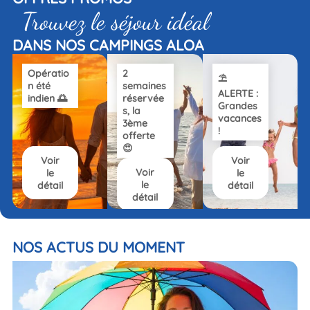
Trouvez le séjour idéal
DANS NOS CAMPINGS ALOA
Opératio
2
⛱️
n été
semaines
ALERTE :
indien 🌅
réservée
Grandes
s, la
vacances
3ème
!
offerte
😍
Voir
Voir
Voir
le
le
le
détail
détail
détail
NOS ACTUS DU MOMENT