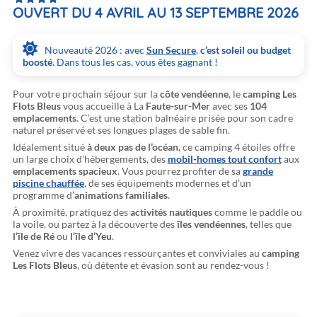
OUVERT DU 4 AVRIL AU 13 SEPTEMBRE 2026
Nouveauté 2026 : avec
Sun Secure
,
c’est soleil ou budget
boosté
. Dans tous les cas, vous êtes gagnant !
Pour votre prochain séjour sur la
côte vendéenne
, le
camping Les
Flots Bleus
vous accueille à La
Faute-sur-Mer
avec ses
104
emplacements
. C’est une station balnéaire prisée pour son cadre
naturel préservé et ses longues plages de sable fin.
Idéalement situé
à deux pas de l’océan
, ce camping 4 étoiles offre
un large choix d’hébergements, des
mobil-homes tout confort
aux
emplacements spacieux
. Vous pourrez profiter de sa
grande
piscine chauffée
, de ses équipements modernes et d’un
programme d’
animations familiales
.
À proximité, pratiquez des
activités nautiques
comme le paddle ou
la voile, ou partez à la découverte des
îles vendéennes
, telles que
l’île de Ré
ou
l’île d’Yeu
.
Venez vivre des vacances ressourçantes et conviviales au
camping
Les Flots Bleus
, où détente et évasion sont au rendez-vous !