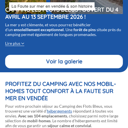
La Faute sur mer en vendée & son histoire
CAMPING LES FLOTS BLEUS : OUVERT DU
4
AVRIL
AU
13 SEPTEMBRE 202
6 !
La mer y est clémente, et vous pourrez bénéficier
d’un
ensoleillement exceptionnel
. Une
forêt de pins
située près du
camping permet également de longues promenades.
Lire plus
Voir la galerie
PROFITEZ DU CAMPING AVEC NOS MOBIL-
HOMES TOUT CONFORT À LA FAUTE SUR
MER EN VENDÉE
Pour votre prochain séjour au Camping des Flots Bleus, vous
trouverez une variété d’
hébergements
répondant à toutes vos
envies.
Avec ses 104 emplacements
, choisissez parmi notre large
sélection de
mobil-homes
. Le nombre d’hébergements est limité
afin de vous garantir un
séjour calme et convivial
.