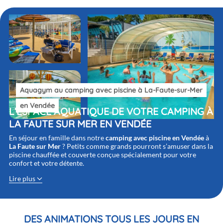
Aquagym au camping avec piscine à La-Faute-sur-Mer
en Vendée
L’ESPACE AQUATIQUE DE VOTRE CAMPING À
LA FAUTE SUR MER
EN VENDÉE
En séjour en famille dans notre
camping avec piscine en Vendée
à
La Faute sur Mer
? Petits comme grands pourront s’amuser dans la
piscine chauffée et couverte conçue spécialement pour votre
confort et votre détente.
Lire plus
DES ANIMATIONS TOUS LES JOURS
EN