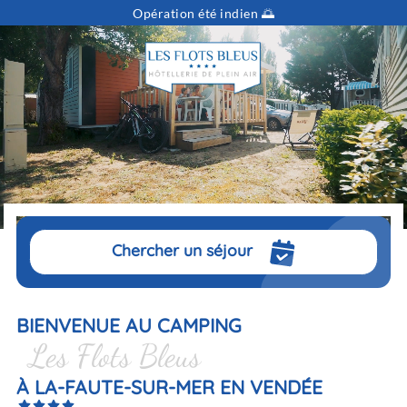
Opération été indien 🌅
Vous cherchez...
Dates
Sélectionnez vos dates
Voyageurs
pers.
Chercher un séjour
BIENVENUE AU CAMPING
Les Flots Bleus
À LA-FAUTE-SUR-MER EN VENDÉE