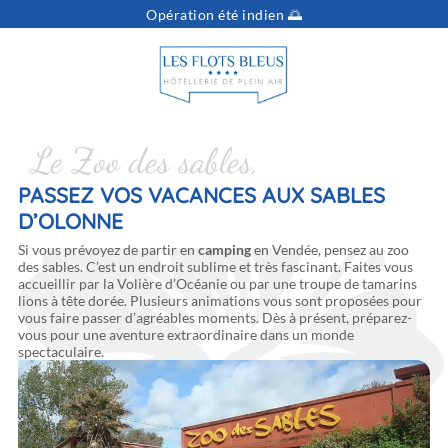
Opération été indien 🌅
Vous cherchez...
Dates
Sélectionnez vos dates
Voyageurs
pers.
Le Zoo des sables,
PASSEZ VOS VACANCES AUX SABLES
D’OLONNE
Si vous prévoyez de partir en
camping
en Vendée, pensez au zoo
des sables. C’est un endroit sublime et très fascinant. Faites vous
accueillir par la Volière d’Océanie ou par une troupe de tamarins
lions à tête dorée. Plusieurs animations vous sont proposées pour
vous faire passer d’agréables moments. Dès à présent, préparez-
vous pour une aventure extraordinaire dans un monde
spectaculaire.