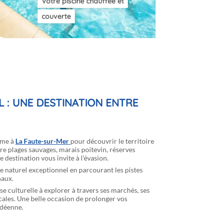
Votre piscine chauffée et
couverte
 : UNE DESTINATION ENTRE
ome à
La Faute-sur-Mer
pour découvrir le territoire
re plages sauvages, marais poitevin, réserves
e destination vous invite à l’évasion.
e naturel exceptionnel en parcourant les pistes
naux.
sse culturelle à explorer à travers ses marchés, ses
locales. Une belle occasion de prolonger vos
ndéenne.