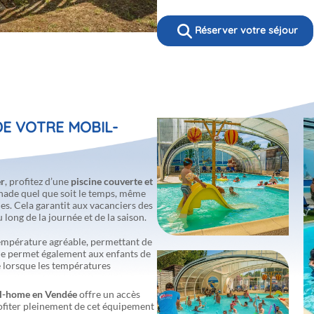
Réserver votre séjour
DE VOTRE MOBIL-
er
, profitez d’une
piscine couverte et
ignade quel que soit le temps, même
s. Cela garantit aux vacanciers des
long de la journée et de la saison.
température agréable, permettant de
Elle permet également aux enfants de
e lorsque les températures
l-home en Vendée
offre un accès
rofiter pleinement de cet équipement