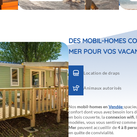
DES MOBIL-HOMES CO
MER POUR VOS VACA
Location de draps
Animaux autorisés
Nos
mobil-homes en
Vendée
spacieu
confort dont vous avez besoin lors d
en bois couverte, la
connexion wifi
, 
modèles, vous vous sentirez comme 
Mer
peuvent accueillir de
4 à 8 per
en quête de convivialité.