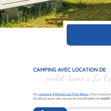
CAMPING AVEC LOCATION DE
mobil-home à La Fa
Au
camping 4 étoiles Les Flots Bleus
, nous vous pr
locations pour des vacances inoubliables en
mobil-