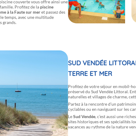
piscine couverte vous offre ainsi une
amille. Profitez de la
piscine
me à la Faute sur mer
et passez des
t le temps, avec une multitude
es grands.
SUD VENDÉE LITTORAL
TERRE ET MER
Profitez de votre séjour en mobil-h
préservé du Sud Vendée Littoral. Ent
naturelles et villages de charme, cett
Partez à la rencontre d’un patrimoin
cyclables ou en naviguant sur les ca
Le
Sud Vendée
, c’est aussi une riche
sites historiques et ses spécialités 
vacances au rythme de la nature ve