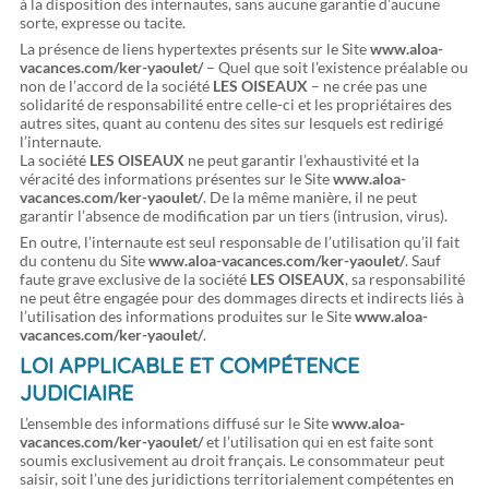
à la disposition des internautes, sans aucune garantie d’aucune
sorte, expresse ou tacite.
La présence de liens hypertextes présents sur le Site
www.aloa-
vacances.com/ker-yaoulet/
– Quel que soit l’existence préalable ou
non de l’accord de la société
LES OISEAUX
– ne crée pas une
solidarité de responsabilité entre celle-ci et les propriétaires des
autres sites, quant au contenu des sites sur lesquels est redirigé
l’internaute.
La société
LES OISEAUX
ne peut garantir l’exhaustivité et la
véracité des informations présentes sur le Site
www.aloa-
vacances.com/ker-yaoulet/
. De la même manière, il ne peut
garantir l’absence de modification par un tiers (intrusion, virus).
En outre, l’internaute est seul responsable de l’utilisation qu’il fait
du contenu du Site
www.aloa-vacances.com/ker-yaoulet/
. Sauf
faute grave exclusive de la société
LES OISEAUX
, sa responsabilité
ne peut être engagée pour des dommages directs et indirects liés à
l’utilisation des informations produites sur le Site
www.aloa-
vacances.com/ker-yaoulet/
.
LOI APPLICABLE ET COMPÉTENCE
JUDICIAIRE
L’ensemble des informations diffusé sur le Site
www.aloa-
vacances.com/ker-yaoulet/
et l’utilisation qui en est faite sont
soumis exclusivement au droit français. Le consommateur peut
saisir, soit l’une des juridictions territorialement compétentes en