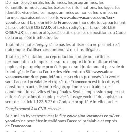
De manière générale, les données, les programmes, les
échantillons musicaux, les textes, les informations, les logos, les
identités visuelles, les images animées ou non et leurs mises en
forme apparaissant sur le Site
www.aloa-vacances.com/ker-
yaoulet/
sont la propriété de
Francecom
(hors photos appartenant
à la société
LES OISEAUX
et textes rédigés par la société
LES
OISEAUX
) et sont protégées à ce titre par les dispositions du Code
de la propriété intellectuelle.
Tout internaute s’engage à ne pas les utiliser et à ne permettre à
quiconque d’utiliser ces contenus à des fins illégales.
Toute représentation ou reproduction, totale ou partielle,
permanente ou temporaire, sur un support informatique et/ou
papier, et par quelque procédé que ce soit (notamment par voie de
framing*), de l’un ou l’autre des éléments du Site
www.aloa-
vacances.com/ker-yaoulet/
ou des services proposés à la vente,
sans l’accord préalable et exprès de
Francecom
est interdite, et
constitue un acte de contrefaçon, qui pourra entraîner des
condamnations civiles et/ou pénales. Seule l’impression papier est
autorisée aux fins de copie privée à l’usage exclusif du copiste au
sens de l’article L122-5 2° du Code de propriété intellectuelle.
Enregistrement à la CNIL en cours.
Aucun lien hypertexte vers le Site
www.aloa-vacances.com/ker-
yaoulet/
ne peut être installé sans l’accord préalable et exprès
de
Francecom
.