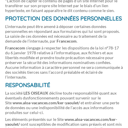
*L’action de capter le contenu de pages d’un site Internet pour le
transférer sur son propre site Internet par le biais d’un lien
hypertexte, en faisant apparaître le dit contenu comme le sien.
PROTECTION DES DONNÉES PERSONNELLES
L’internaute peut être amené à déposer certaines données
personnelles en répondant aux formulaires qui lui sont proposés.
La saisie de ces données est nécessaire au traitement de la
demande de l’internaute, par
Francecom
.
Francecom
s’engage à respecter les dispositions de la loi n°78-17
du 6 janvier 1978 relative à l’informatique, aux fichiers et aux
libertés modifiée et prendre toute précaution nécessaire pour
préserver la sécurité des informations nominatives confiées.
Aucune information à caractère personnel ne sera communiquée à
des sociétés tierces sans l’accord préalable et éclairé de
l’internaute.
RESPONSABILITÉ
La société
LES OISEAUX
décline toute responsabilité quant aux
éventuels dysfonctionnements pouvant survenir sur le
Site
www.aloa-vacances.com/ker-yaoulet/
et entraîner une perte
de données ou une indisponibilité de l’accès aux informations
produites sur celui-ci.
Les éléments présentés sur le Site
www.aloa-vacances.com/ker-
yaoulet/
sont susceptibles de modification sans préavis et sont mis