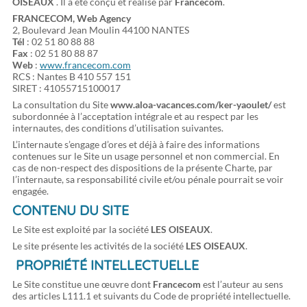
OISEAUX
. Il a été conçu et réalisé par
Francecom
.
FRANCECOM, Web Agency
2, Boulevard Jean Moulin 44100 NANTES
Tél
: 02 51 80 88 88
Fax
: 02 51 80 88 87
Web
:
www.francecom.com
RCS : Nantes B 410 557 151
SIRET : 41055715100017
La consultation du Site
www.aloa-vacances.com/ker-yaoulet/
est
subordonnée à l’acceptation intégrale et au respect par les
internautes, des conditions d’utilisation suivantes.
L’internaute s’engage d’ores et déjà à faire des informations
contenues sur le Site un usage personnel et non commercial. En
cas de non-respect des dispositions de la présente Charte, par
l’internaute, sa responsabilité civile et/ou pénale pourrait se voir
engagée.
CONTENU DU SITE
Le Site est exploité par la société
LES OISEAUX
.
Le site présente les activités de la société
LES OISEAUX
.
PROPRIÉTÉ INTELLECTUELLE
Le Site constitue une œuvre dont
Francecom
est l’auteur au sens
des articles L111.1 et suivants du Code de propriété intellectuelle.