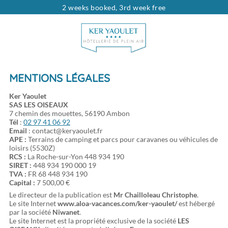
2 weeks booked, 3rd week free
Looking for...
Type of rental
Rentals
Dates
Choose your dates
MENTIONS LÉGALES
Travelers
pers.
Ker Yaoulet
SAS LES OISEAUX
7 chemin des mouettes, 56190 Ambon
Tél
:
02 97 41 06 92
Email
:
contact@keryaoulet.fr
APE :
Terrains de camping et parcs pour caravanes ou véhicules de
loisirs (5530Z)
RCS :
La Roche-sur-Yon 448 934 190
SIRET :
448 934 190 000 19
TVA :
FR 68 448 934 190
Capital :
7 500,00 €
Le directeur de la publication est
Mr Chailloleau Christophe
.
Le site Internet
www.aloa-vacances.com/ker-yaoulet/
est hébergé
par la société
Niwanet
.
Le site Internet est la propriété exclusive de la société
LES