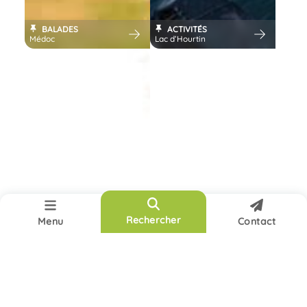
BALADES
ACTIVITÉS
Médoc
Lac d’Hourtin
Réinitialiser
Rechercher
Rechercher
Menu
Contact