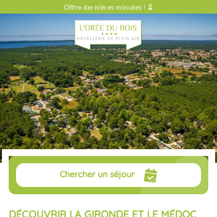
Offre dernières minutes ! ⏳
Vous cherchez...
Type de location
Locations
Dates
Sélectionnez vos dates
Voyageurs
pers.
Chercher un séjour
DÉCOUVRIR LA GIRONDE ET LE MÉDOC