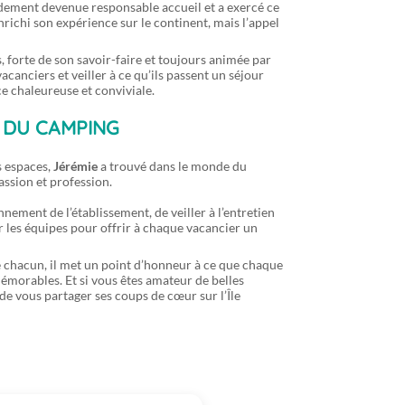
pidement devenue responsable accueil et a exercé ce
nrichi son expérience sur le continent, mais l’appel
, forte de son savoir-faire et toujours animée par
canciers et veiller à ce qu’ils passent un séjour
e chaleureuse et conviviale.
 DU CAMPING
s espaces,
Jérémie
a trouvé dans le monde du
assion et profession.
nnement de l’établissement, de veiller à l’entretien
 les équipes pour offrir à chaque vacancier un
e chacun, il met un point d’honneur à ce que chaque
émorables. Et si vous êtes amateur de belles
i de vous partager ses coups de cœur sur l’Île