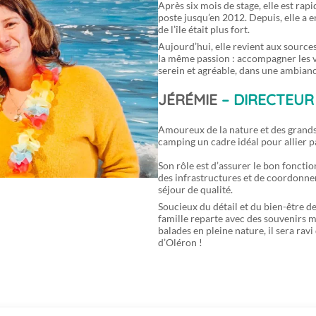
Après six mois de stage, elle est ra
poste jusqu’en 2012. Depuis, elle a e
de l’île était plus fort.
Aujourd’hui, elle revient aux sources
la même passion : accompagner les va
serein et agréable, dans une ambianc
JÉRÉMIE
– DIRECTEUR
Amoureux de la nature et des grand
camping un cadre idéal pour allier p
Son rôle est d’assurer le bon fonctio
des infrastructures et de coordonner
séjour de qualité.
Soucieux du détail et du bien-être d
famille reparte avec des souvenirs m
balades en pleine nature, il sera rav
d’Oléron !