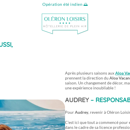
Opération été indien 🌅
Infos & conta
SSI,
Après plusieurs saisons aux
Aloa Va
prennent la direction du
Aloa Vacan
saison. Un changement de décor, mai
une expérience inoubliable !
AUDREY
– RESPONSAB
Pour
Audrey
, revenir à Oléron Loisi
C’est ici que tout a commencé pour ell
dans le cadre de sa licence professi