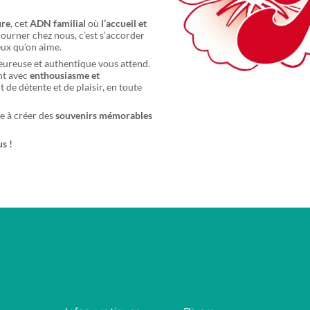
ure
, cet
ADN familial
où
l’accueil et
éjourner chez nous, c’est s’accorder
ux qu’on aime.
eureuse et authentique vous attend.
nt avec
enthousiasme et
 de détente et de plaisir, en toute
e à créer des
souvenirs mémorables
s !