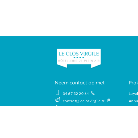
Neem contact op met
Prak
04 67 32 20 64
Loya
contact@leclosvirgile.fr
Annu
Route de la Maire, 34410 Sérignan
Plat
Broc
Alge