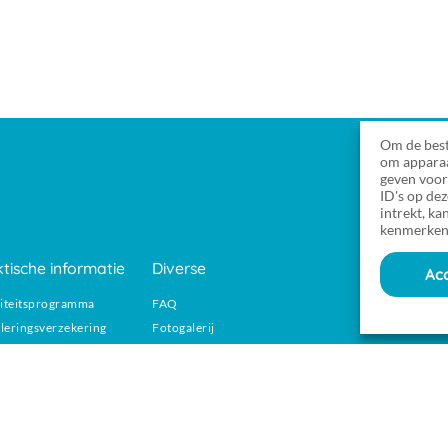
Om de best
om apparaa
geven voor
ID's op de
intrekt, k
kenmerken
tische informatie
Diverse
Ac
liteitsprogramma
FAQ
leringsverzekering
Fotogalerij
tegrond van de camping
Locations
hure
Locatie
mene verkoopvoorwaarden
Aquatisch gebied