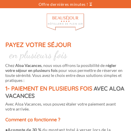
Offre dernières minutes ! ⏳
Vous cherchez...
Dates
Sélectionnez vos dates
Voyageurs
pers.
PAYEZ VOTRE SÉJOUR
en plusieurs fois
Chez
Aloa Vacances
, nous vous offrons la possibilité de
régler
votre séjour en plusieurs fois
pour vous permettre de réserver en
toute sérénité. Vous avez le choix entre deux solutions simples et
pratiques :
1- PAIEMENT EN PLUSIEURS FOIS
AVEC ALOA
VACANCES
Avec Aloa Vacances, vous pouvez étaler votre paiement avant
votre arrivée.
Comment ça fonctionne ?
Acompte de 30 %
du montant total à verser lors de la