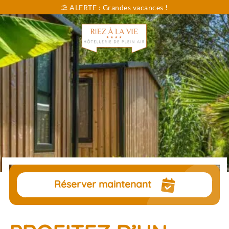
⛱️ ALERTE : Grandes vacances !
Vous cherchez...
Dates
Sélectionnez vos dates
Voyageurs
pers.
Réserver maintenant