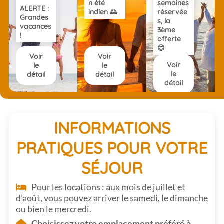
n été
semaines
ALERTE :
indien 🌅
réservée
Grandes
s, la
vacances
3ème
!
offerte
😍
Voir
Voir
Voir
le
le
le
détail
détail
détail
INFORMATIONS
PRATIQUES POUR VOTRE
SÉJOUR
Pour les locations : aux mois de juillet et
d’août, vous pouvez arriver le samedi, le dimanche
ou bien le mercredi.
Choisissez votre emplacement préféré à