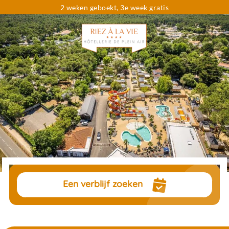
2 weken geboekt, 3e week gratis
Ben je op zoek naar...
Data
Kies uw data
Reizigers
pers.
Een verblijf zoeken