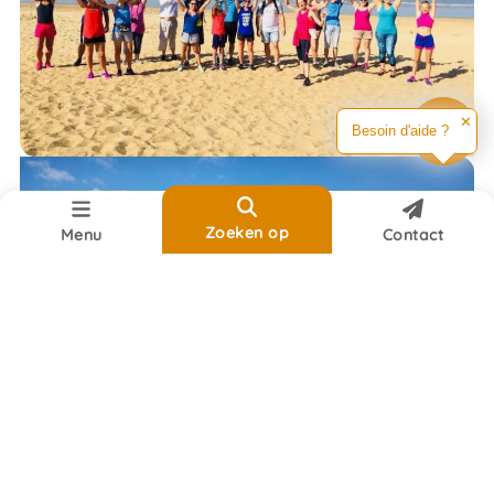
✕
Besoin d'aide ?
Reset
Zoeken op
Zoeken op
Menu
Contact