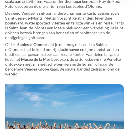
scala aan activiteiten, waaronder
themaparken
zoals Puy du Fou,
Futuroscope en de dierentuin van Les Sables d’Olonne.
De regio Vendée is rijk aan andere charmante kustplaatsjes zoals
Saint-Jean-de-Monts
. Met zijn prachtige stranden, levendige
boulevard
,
watersportactiviteiten
en talloze winkels en restaurants
is Saint-Jean-de-Monts een ideale plek voor een wandeling. Je kunt
ook een bezoek brengen aan het
casino
of profiteren van de
nabijgelegen golfbaan.
Of Les
Sables-d’Olonne
, dat je niet mag missen. Les Sables-
d’Olonne staat bekend om zijn
jachthaven
en fijne zandstrand en
biedt een aangename sfeer aan zee. Je kunt er wandelen langs de
kust, het
Musée de la Mer
bezoeken, de pittoreske wijk
Ile Penotte
ontdekken met zijn met schelpen versierde huizen, of naar de
beroemde
Vendée Globe
gaan, de single-handed zeilrace rond de
wereld.