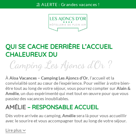
⛱️ ALERTE : Grandes vacances !
Vous cherchez...
Dates
Sélectionnez vos dates
Voyageurs
pers.
QUI SE CACHE DERRIÈRE L’ACCUEIL
CHALEUREUX DU
Camping Les Ajoncs d’Or ?
À
Aloa Vacances – Camping Les Ajoncs d’Or
, l’accueil et la
convivialité sont au cœur de l’expérience. Pour veiller à votre bien-
être tout au long de votre séjour, vous pourrez compter sur
Alain &
Amélie
, un duo expérimenté qui met tout en œuvre pour que vous
passiez des vacances inoubliables.
AMÉLIE
– RESPONSABLE ACCUEIL
Dès votre arrivée au camping,
Amélie
sera là pour vous accueillir
avec le sourire et vous accompagner tout au long de votre séjour.
Lire plus