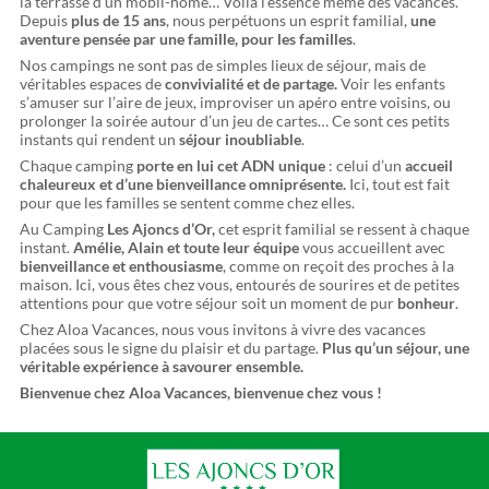
la terrasse d’un mobil-home… Voilà l’essence même des vacances.
Depuis
plus de 15 ans
, nous perpétuons un esprit familial,
une
aventure pensée par une famille, pour les familles
.
Nos campings ne sont pas de simples lieux de séjour, mais de
véritables espaces de
convivialité et de partage.
Voir les enfants
s’amuser sur l’aire de jeux, improviser un apéro entre voisins, ou
prolonger la soirée autour d’un jeu de cartes… Ce sont ces petits
instants qui rendent un
séjour inoubliable
.
Chaque camping
porte en lui cet ADN unique
: celui d’un
accueil
chaleureux et d’une bienveillance omniprésente.
Ici, tout est fait
pour que les familles se sentent comme chez elles.
Au Camping
Les Ajoncs d’Or,
cet esprit familial se ressent à chaque
instant.
Amélie, Alain et toute leur équipe
vous accueillent avec
bienveillance et enthousiasme
, comme on reçoit des proches à la
maison. Ici, vous êtes chez vous, entourés de sourires et de petites
attentions pour que votre séjour soit un moment de pur
bonheur
.
Chez Aloa Vacances, nous vous invitons à vivre des vacances
placées sous le signe du plaisir et du partage.
Plus qu’un séjour, une
véritable expérience à savourer ensemble.
Bienvenue chez Aloa Vacances, bienvenue chez vous !