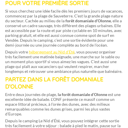
POUR VOTRE PREMIÈRE SORTIE
Si vous cherchez une idée facile dès les premiers jours de vacances,
commencez par la plage de Sauveterre. C’est la grande plage nature
du secteur. Cachée au milieu de la
forêt domaniale d’Olonne
, elle a
conservé un cadre sauvage, très différent des plages urbaines. Elle
est accessible par la route et par piste cyclable en 10 minutes, avec
parking gratuit, et elle est aussi connue comme spot de surf en
Vendée. Depuis le camping, c’est une sortie évidente pour une
demi-journée ou une journée complète au bord de l’océan.
Depuis votre
hébergement au Nid d’Été
, vous pouvez organiser
très facilement une matinée baignade, une marche sur le sable ou
un moment plus sportif si vous aimez les vagues. C’est aussi une
plage qui plaît aux vacanciers qui veulent respirer, marcher
longtemps et retrouver une ambiance plus naturelle que balnéaire.
PARTEZ DANS LA FORÊT DOMANIALE
D’OLONNE
Entre deux journées de plage,
la forêt domaniale d’Olonne
est une
excellente idée de balade. L’ONF présente ce massif comme un
espace littoral précieux, à l’orée des dunes, avec des milieux
remarquables comme les dunes grises, parmi les plus vastes
d’Europe.
Depuis le camping Le Nid d’Été, vous pouvez intégrer cette sortie
très facilement à votre séjour : balade à pied le matin, pause sur la