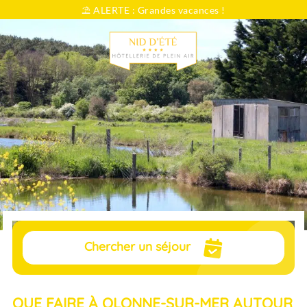
⛱️ ALERTE : Grandes vacances !
Vous cherchez...
Dates
Sélectionnez vos dates
Voyageurs
pers.
Chercher un séjour
QUE FAIRE À OLONNE-SUR-MER AUTOUR