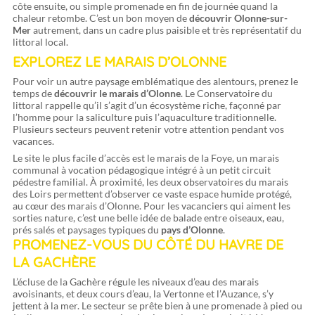
côte ensuite, ou simple promenade en fin de journée quand la
chaleur retombe. C’est un bon moyen de
découvrir Olonne-sur-
Mer
autrement, dans un cadre plus paisible et très représentatif du
littoral local.
EXPLOREZ LE MARAIS D’OLONNE
Pour voir un autre paysage emblématique des alentours, prenez le
temps de
découvrir le marais d’Olonne
. Le Conservatoire du
littoral rappelle qu’il s’agit d’un écosystème riche, façonné par
l’homme pour la saliculture puis l’aquaculture traditionnelle.
Plusieurs secteurs peuvent retenir votre attention pendant vos
vacances.
Le site le plus facile d’accès est le marais de la Foye, un marais
communal à vocation pédagogique intégré à un petit circuit
pédestre familial. À proximité, les deux observatoires du marais
des Loirs permettent d’observer ce vaste espace humide protégé,
au cœur des marais d’Olonne. Pour les vacanciers qui aiment les
sorties nature, c’est une belle idée de balade entre oiseaux, eau,
prés salés et paysages typiques du
pays d’Olonne
.
PROMENEZ-VOUS DU CÔTÉ DU HAVRE DE
LA GACHÈRE
L’écluse de la Gachère régule les niveaux d’eau des marais
avoisinants, et deux cours d’eau, la Vertonne et l’Auzance, s’y
jettent à la mer. Le secteur se prête bien à une promenade à pied ou