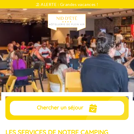
⛱️ ALERTE : Grandes vacances !
Vous cherchez...
Dates
Sélectionnez vos dates
Voyageurs
pers.
Chercher un séjour
LES SERVICES DE NOTRE CAMPING