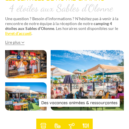
4 étoiles aux Sables d’Olonne
Une question ? Besoin d’informations ? N’hésitez pas à venir à la
rencontre de notre équipe à la réception de notre
camping 4
étoiles aux Sables d’Olonne
. Les horaires sont disponibles sur le
livret d’accueil
.
Lire plus
Bar convivial :
Snack et plats à emporter
Des vacances animées & ressourçantes
Épicerie
pain et des