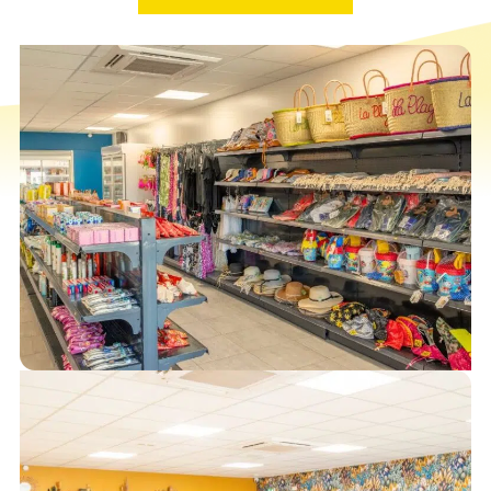
viennoiseries
Restaurant
Disponibilité des services
services ouverts
tous les jours pendant les vacances scolaires et ouverts 5j/7 en basse
saison (mai, juin et septembre)