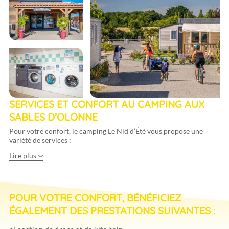
SERVICES ET CONFORT AU CAMPING AUX
SABLES D’OLONNE
Pour votre confort, le camping Le Nid d’Été vous propose une
variété de services :
Lire plus
Laverie
automatique
Sanitaires
POUR VOTRE CONFORT, BÉNÉFICIEZ
Accès Wi-Fi gratuit
ÉGALEMENT DES PRESTATIONS SUIVANTES :
Location de vélos