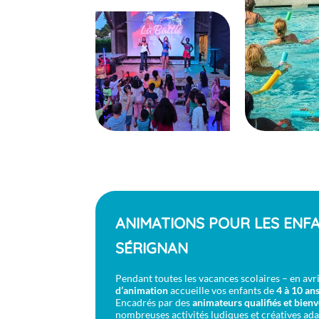
ANIMATIONS POUR LES ENF
SÉRIGNAN
Pendant toutes les vacances scolaires – en avril
d’animation
accueille vos enfants de
4 à 10 an
Encadrés par des
animateurs qualifiés et bienv
nombreuses activités ludiques et créatives ad