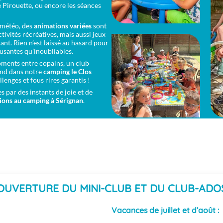
e Pirouette, ou encore les séances
s météo, des
animations variées
sont
activités récréatives, mais aussi jeux
ant. Rien n’est laissé au hasard pour
usantes qu’inoubliables.
moments entre copains, un club
end dans notre
camping le Clos
llenges et fous rires garantis !
 par des instants de joie et de
ions au camping à Sérignan
.
OUVERTURE DU MINI-CLUB ET DU CLUB-ADO
Vacances de juillet et d’août :