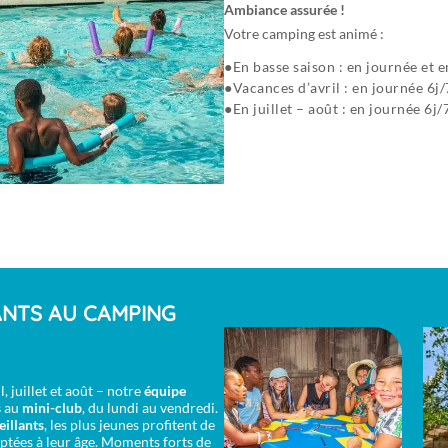
Ambiance assurée !
Votre camping est animé :
En basse saison : en journée et e
Vacances d’avril : en journée 6j/
En juillet – août : en journée 6j/
ANTS AU CAMPING
, juillet et août – notre
équipe
s
au
mini-club
, du lundi au vendredi.
eillants
, les plus jeunes profitent de
aptées à leur âge. Moments forts de