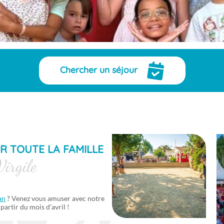
Chercher un séjour
R TOUTE LA FAMILLE
irgile
an
? Venez vous amuser avec notre
 partir du mois d’avril !