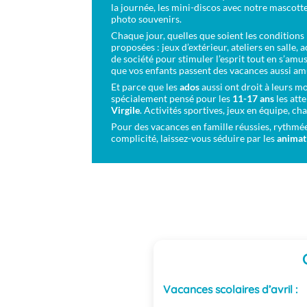
la journée, les mini-discos avec notre mascott
photo souvenirs.
Chaque jour, quelles que soient les condition
proposées : jeux d’extérieur, ateliers en salle, 
de société pour stimuler l’esprit tout en s’amus
que vos enfants passent des vacances aussi am
Et parce que les
ados
aussi ont droit à leurs 
spécialement pensé pour les
11-17 ans
les att
Virgile
. Activités sportives, jeux en équipe, cha
Pour des vacances en famille réussies, rythmées
complicité, laissez-vous séduire par les
animat
Vacances scolaires d’avril :