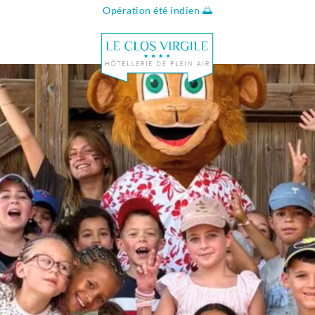
Opération été indien 🌅
Infos & conta