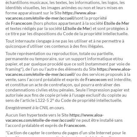
échantillons musicaux, les textes, les informations, les logos, les
identités visuelles, les images animées ou non et leurs mises en
forme apparaissant sur le Site
https://www.aloa-
vacances.com/etoile-de-mer/accueil/
sont la propriété
de
Francecom
(hors photos appartenant à la société
Etoile de Mer
et textes rédigés par la société
L
Etoile de Mer
) et sont protégées à
ce titre par les dispositions du Code de la propriété intellectuelle.
Tout internaute s’engage à ne pas les utiliser et à ne permettre à
quiconque d’utiliser ces contenus à des fins illégales.
Toute représentation ou reproduction, totale ou partielle,
permanente ou temporaire, sur un support informatique et/ou
papier, et par quelque procédé que ce soit (notamment par voie de
framing*), de l’un ou l’autre des éléments du Site
https://www.aloa-
vacances.com/etoile-de-mer/accueil/
ou des services proposés à la
vente, sans l’accord préalable et exprès de
Francecom
est interdite,
et constitue un acte de contrefaçon, qui pourra entraîner des
condamnations civiles et/ou pénales. Seule l’impression papier est
autorisée aux fins de copie privée à l’usage exclusif du copiste au
sens de l’article L122-5 2° du Code de propriété intellectuelle.
Enregistrement à la CNIL en cours.
Aucun lien hypertexte vers le Site
https://www.aloa-
vacances.com/etoile-de-mer/accueil/
ne peut être installé sans
l’accord préalable et exprès de
Francecom
.
*L’action de capter le contenu de pages d’un site Internet pour le