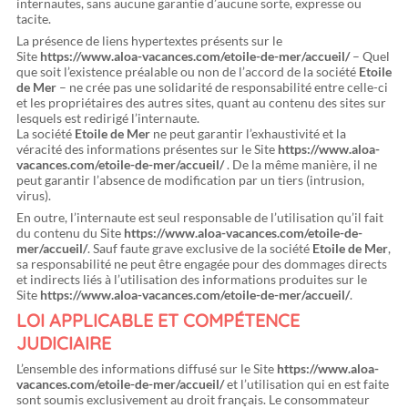
internautes, sans aucune garantie d’aucune sorte, expresse ou
tacite.
La présence de liens hypertextes présents sur le
Site
https://www.aloa-vacances.com/etoile-de-mer/accueil/
– Quel
que soit l’existence préalable ou non de l’accord de la société
Etoile
de Mer
– ne crée pas une solidarité de responsabilité entre celle-ci
et les propriétaires des autres sites, quant au contenu des sites sur
lesquels est redirigé l’internaute.
La société
Etoile de Mer
ne peut garantir l’exhaustivité et la
véracité des informations présentes sur le Site
https://www.aloa-
vacances.com/etoile-de-mer/accueil/
. De la même manière, il ne
peut garantir l’absence de modification par un tiers (intrusion,
virus).
En outre, l’internaute est seul responsable de l’utilisation qu’il fait
du contenu du Site
https://www.aloa-vacances.com/etoile-de-
mer/accueil/
. Sauf faute grave exclusive de la société
Etoile de Mer
,
sa responsabilité ne peut être engagée pour des dommages directs
et indirects liés à l’utilisation des informations produites sur le
Site
https://www.aloa-vacances.com/etoile-de-mer/accueil/
.
LOI APPLICABLE ET COMPÉTENCE
JUDICIAIRE
L’ensemble des informations diffusé sur le Site
https://www.aloa-
vacances.com/etoile-de-mer/accueil/
et l’utilisation qui en est faite
sont soumis exclusivement au droit français. Le consommateur