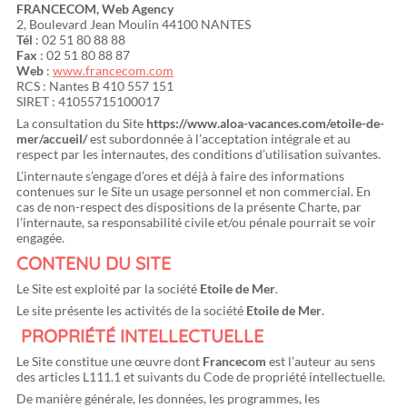
FRANCECOM, Web Agency
2, Boulevard Jean Moulin 44100 NANTES
Tél
: 02 51 80 88 88
Fax
: 02 51 80 88 87
Web
:
www.francecom.com
RCS : Nantes B 410 557 151
SIRET : 41055715100017
La consultation du Site
https://www.aloa-vacances.com/etoile-de-
mer/accueil/
est subordonnée à l’acceptation intégrale et au
respect par les internautes, des conditions d’utilisation suivantes.
L’internaute s’engage d’ores et déjà à faire des informations
contenues sur le Site un usage personnel et non commercial. En
cas de non-respect des dispositions de la présente Charte, par
l’internaute, sa responsabilité civile et/ou pénale pourrait se voir
engagée.
CONTENU DU SITE
Le Site est exploité par la société
Etoile de Mer
.
Le site présente les activités de la société
Etoile de Mer
.
PROPRIÉTÉ INTELLECTUELLE
Le Site constitue une œuvre dont
Francecom
est l’auteur au sens
des articles L111.1 et suivants du Code de propriété intellectuelle.
De manière générale, les données, les programmes, les