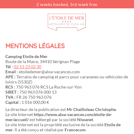
2 weeks booked, 3rd week free
Looking for...
Type of rental
Rentals
Dates
Choose your dates
MENTIONS LÉGALES
Travelers
pers.
Camping Etoile de Mer
Route de la Maïre, 34410 Sérignan Plage
Tél
:
02 51 23 02 30
Email
:
etoiledemer@aloa-vacances.com
APE :
Terrains de camping et parcs pour caravanes ou véhicules de
loisirs (5530Z)
RCS :
750 963 076 RCS La Roche-sur-Yon
SIRET :
750 963 076 000 13
TVA :
FR 26 750 963 076
Capital :
1 016 000,00 €
Le directeur de la publication est
Mr Chailloleau Christophe
.
Le site Internet
https://www.aloa-vacances.com/etoile-de-
mer/accueil/
est hébergé par la société
Niwanet
.
Le site Internet est la propriété exclusive de la société
Etoile de
mer
. Il a été conçu et réalisé par
Francecom
.