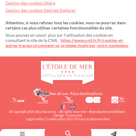
Gestion des cookies Opéra
Gestion des cookies Internet Explorer
Attention, si vous refusez tous les cookies, vous ne pourrez dans
certains cas plus utiliser certaines fonctionnalités du site.
Vous pouvez en savoir plus sur l’utilisation des cookies en
consultant le site de la CNIL :
https://www.cnil.fr/fr/cookies-et-
autres-traceurs/comment-se-proteger/maitriser-votre-navigateur
See all our Aloa destinations
©Copyright 2021 Aloa Vacances – All rights reserved – Reproduction prohibited –
Design :
Francecom
Legal notice
|
Cookie policy (EU)
|
Privacy & personal data