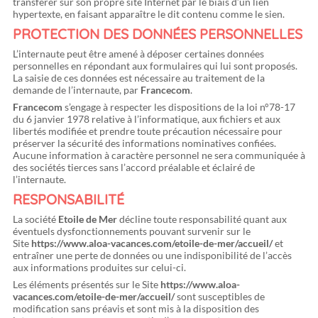
transférer sur son propre site Internet par le biais d’un lien
hypertexte, en faisant apparaître le dit contenu comme le sien.
PROTECTION DES DONNÉES PERSONNELLES
L’internaute peut être amené à déposer certaines données
personnelles en répondant aux formulaires qui lui sont proposés.
La saisie de ces données est nécessaire au traitement de la
demande de l’internaute, par
Francecom
.
Francecom
s’engage à respecter les dispositions de la loi n°78-17
du 6 janvier 1978 relative à l’informatique, aux fichiers et aux
libertés modifiée et prendre toute précaution nécessaire pour
préserver la sécurité des informations nominatives confiées.
Aucune information à caractère personnel ne sera communiquée à
des sociétés tierces sans l’accord préalable et éclairé de
l’internaute.
RESPONSABILITÉ
La société
Etoile de Mer
décline toute responsabilité quant aux
éventuels dysfonctionnements pouvant survenir sur le
Site
https://www.aloa-vacances.com/etoile-de-mer/accueil/
et
entraîner une perte de données ou une indisponibilité de l’accès
aux informations produites sur celui-ci.
Les éléments présentés sur le Site
https://www.aloa-
vacances.com/etoile-de-mer/accueil/
sont susceptibles de
modification sans préavis et sont mis à la disposition des