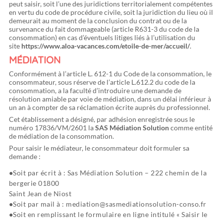
peut saisir, soit l’une des juridictions territorialement compétentes
en vertu du code de procédure civile, soit la juridiction du lieu où il
demeurait au moment de la conclusion du contrat ou de la
survenance du fait dommageable (article R631-3 du code de la
consommation) en cas d’éventuels litiges liés à l’utilisation du
site
https://www.aloa-vacances.com/etoile-de-mer/accueil/
.
MÉDIATION
Conformément à l’article L. 612-1 du Code de la consommation, le
consommateur, sous réserve de l’article L.612.2 du code de la
consommation, a la faculté d’introduire une demande de
résolution amiable par voie de médiation, dans un délai inférieur à
un an à compter de sa réclamation écrite auprès du professionnel.
Cet établissement a désigné, par adhésion enregistrée sous le
numéro 17836/VM/2601 la
SAS Médiation Solution
comme entité
de médiation de la consommation.
Pour saisir le médiateur, le consommateur doit formuler sa
demande :
Soit par écrit à : Sas Médiation Solution – 222 chemin de la
bergerie 01800
Saint Jean de Niost
Soit par mail à : mediation@sasmediationsolution-conso.fr
Soit en remplissant le formulaire en ligne intitulé « Saisir le