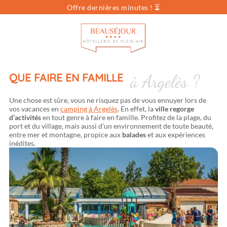
Offre dernières minutes ! ⏳
Vous cherchez...
Dates
Sélectionnez vos dates
Voyageurs
pers.
QUE FAIRE EN FAMILLE
à Argelès ?
Une chose est sûre, vous ne risquez pas de vous ennuyer lors de
vos vacances en
camping à Argelès
. En effet, la
ville regorge
d’activités
en tout genre à faire en famille. Profitez de la plage, du
port et du village, mais aussi d’un environnement de toute beauté,
entre mer et montagne, propice aux
balades
et aux expériences
inédites.