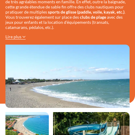
de très agréables moments en famille. En effet, outre la baignade,
cette grande étendue de sable fin offre des clubs nautiques pour
pratiquer de multiples
sports de glisse (paddle, voile, kayak, etc.)
.
Vous trouverez également sur place des
clubs de plage
avec des
jeux pour enfants et la location d’équipements (transats,
catamarans, pédalos, etc.).
Lire plus