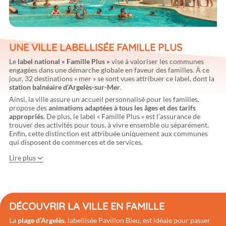
UNE VILLE LABELLISÉE FAMILLE PLUS
Le
label national « Famille Plus »
vise à valoriser les communes
engagées dans une démarche globale en faveur des familles. À ce
jour, 32 destinations « mer » se sont vues attribuer ce label, dont la
station balnéaire d’Argelès-sur-Mer
.
Ainsi, la ville assure un accueil personnalisé pour les familles,
propose des
animations adaptées à tous les âges et des tarifs
appropriés
. De plus, le label « Famille Plus » est l’assurance de
trouver des activités pour tous, à vivre ensemble ou séparément.
Enfin, cette distinction est attribuée uniquement aux communes
qui disposent de commerces et de services.
Lire plus
DÉCOUVRIR LA VILLE EN FAMILLE
La
plage d’Argelès
, labellisée Pavillon Bleu, est idéale pour passer