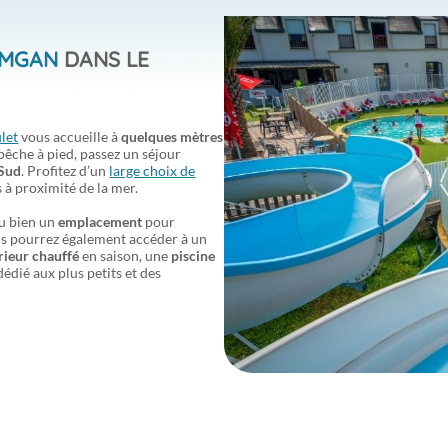
AMGAN
DANS LE
let
vous accueille à
quelques mètres
 pêche à pied, passez un séjour
 Sud
. Profitez d’un
large choix de
 à proximité de la mer.
ou bien un
emplacement
pour
us pourrez également accéder à un
rieur chauffé
en saison, une
piscine
édié aux plus petits et des