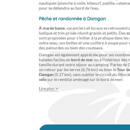
nautiques (planche à voile, kitesurf, paddle, catama
pour se détendre au bord de l’eau.
Pêche et randonnée à Damgan
À marée basse
, vacanciers et locaux se retrouvent
ludique et très prisée réunit grands et petits. Des
so
sont proposées pour s’initier à la pratique dans le
votre seau, vos bottes et une cuillère à soupe pour
des palourdes ou bien des couteaux.
Damgan est également appréciée pour ses nombreu
balades faciles en
bord de mer
ou à l’intérieur des
famille durant votre séjour au camping. Partez de
un retour par les terres (6,76 km) ou bien le
Tour de
Damgan
(5.17 km), sans oublier le circuit du littor
vélo
sur le remblai aménagé sur le bord de mer.
Lire plus
Le centre de Damgan