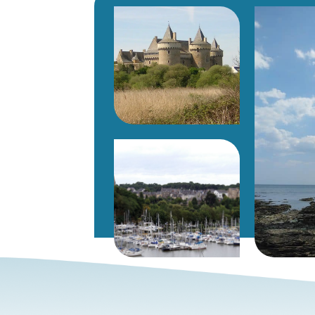
La Presqu’île de Pénerf
huîtres
croisière sur la r