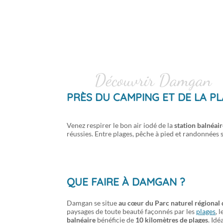
Menu
Mon compte
Découvrir Damgan
PRÈS DU CAMPING ET DE LA P
Venez respirer le bon air iodé de la
station balnéa
réussies. Entre plages, pêche à pied et randonnées su
QUE FAIRE À DAMGAN ?
Damgan se situe
au cœur du Parc naturel régional
paysages de toute beauté façonnés par les
plages
, 
balnéaire
bénéficie de
10 kilomètres de plages
. Idé