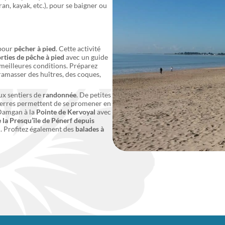
ran, kayak, etc.), pour se baigner ou
 pour
pêcher à pied
. Cette activité
rties de pêche à pied
avec un guide
s meilleures conditions. Préparez
 ramasser des huîtres, des coques,
x sentiers de
randonnée
. De petites
 terres permettent de se promener en
 Damgan à la
Pointe de Kervoyal
avec
 la Presqu’île de Pénerf depuis
al. Profitez également des
balades à