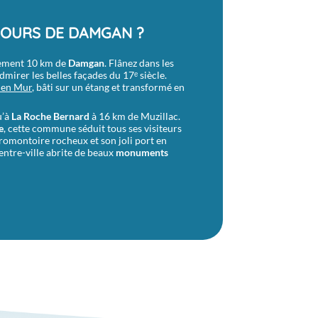
TOURS DE DAMGAN ?
ulement 10 km de
Damgan
. Flânez dans les
mirer les belles façades du 17ᵉ siècle.
Pen Mur
, bâti sur un étang et transformé en
u’à
La Roche Bernard
à 16 km de Muzillac.
e
, cette commune séduit tous ses visiteurs
romontoire rocheux et son joli port en
entre-ville abrite de beaux
monuments