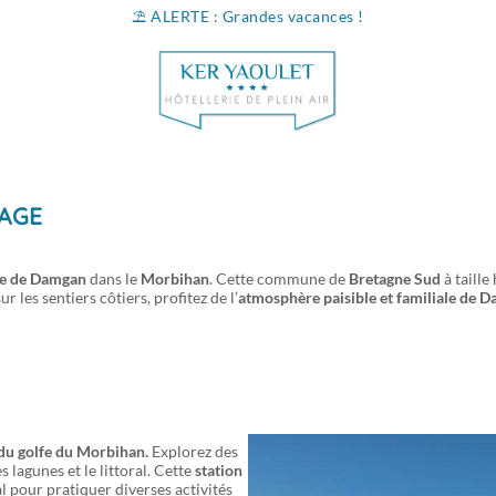
⛱️ ALERTE : Grandes vacances !
Infos & conta
LAGE
ire de Damgan
dans le
Morbihan
. Cette commune de
Bretagne Sud
à taille
r les sentiers côtiers, profitez de l’
atmosphère paisible et familiale de 
 du golfe du Morbihan.
Explorez des
les lagunes et le littoral. Cette
station
al pour pratiquer diverses activités