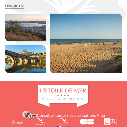
Lire plus
espace aquatique
trésors du littoral
héraultais
camping L’Étoile de Mer
Consulter toutes nos destinations Aloa