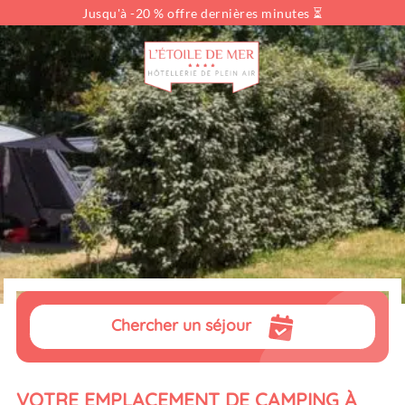
Jusqu'à -20 % offre dernières minutes ⏳
Vous cherchez...
Type de location
Locations
Dates
Sélectionnez vos dates
Voyageurs
pers.
Chercher un séjour
VOTRE EMPLACEMENT DE CAMPING À