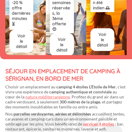
-20 %
semaines
n été
offre
réservée
indien 🌅
dernières
s, la
minutes
3ème
offerte
⏳
😍
Voir
Voir
Voir
le
le
le
détail
détail
détail
SÉJOUR EN EMPLACEMENT DE CAMPING À
SÉRIGNAN, EN BORD DE MER
Choisir un emplacement au
camping 4 étoiles L’Étoile de Mer
, c’est
vivre une expérience de
camping authentique et conviviale
au
cœur de la
nature méditerranéenne
. Profitez du grand air dans un
cadre verdoyant, à seulement
300 mètres de la plage
, et partagez
des moments inoubliables en famille ou entre amis.
Nos
parcelles verdoyantes, aérées et délimitées
accueillent tentes,
caravanes et camping-cars dans un environnement paisible et
ombragé par les pins. Vous bénéficierez de
services 4 étoiles
: bar,
restaurant, épicerie, sanitaires modernes, laverie et wifi.