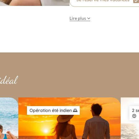
Lire plus
idéal
Opération été indien 🌅
2 s
😍