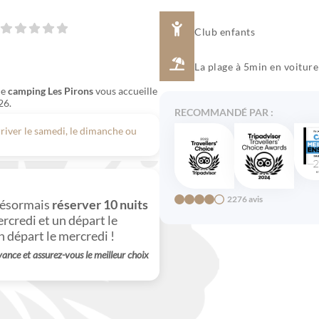
Club enfants
La plage à 5min en voiture
 le
camping Les Pirons
vous accueille
26.
RECOMMANDÉ PAR :
rriver le samedi, le dimanche ou
2276 avis
désormais
réserver 10 nuits
ercredi et un départ le
n départ le mercredi !
vance et assurez-vous le meilleur choix