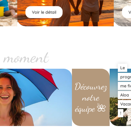
Voir le détail
V
u moment
Le
prog
Découvrez
me fi
notre
Aloa
Vaca
équipe 🌺
!