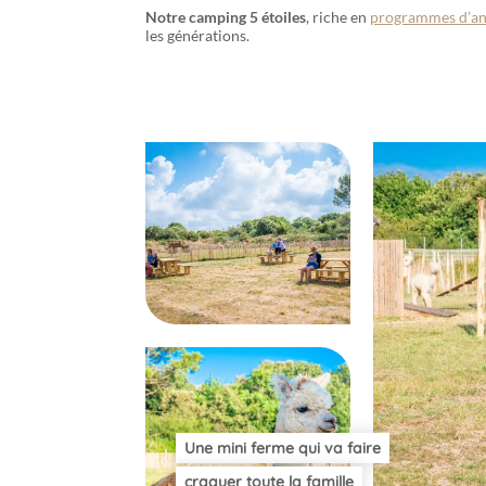
Notre camping 5 étoiles
, riche en
programmes d’an
les générations.
Une mini ferme qui va faire
craquer toute la famille