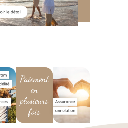
oir le détail
ram
Paiement
délité
en
plusieurs
nces
Assurance
fois
annulation