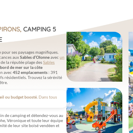
PIRONS,
CAMPING 5
E
e pour ses paysages magnifiques.
acances aux
Sables d’Olonne
avec
un
 de la réputée plage des
Sables
 bord de mer sur la côte
on avec
452 emplacements
: 391
fs résidentiels. Trouvez la sérénité
être.
leil ou budget boosté
. Dans tous
rain de camping et détendez-vous au
ophe, Véronique et toute leur équipe
nité de leur site boisé vendéen et