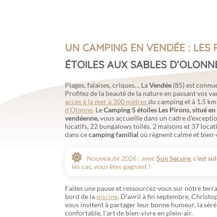
UN CAMPING EN VENDÉE : LES 
ÉTOILES AUX SABLES D’OLONN
Plages, falaises, criques… La
Vendée
(85) est connu
Profitez de la beauté de la nature en passant vos v
accès à la mer à 300 mètres
du camping et à 1.5 km
d’Olonne
. Le
Camping 5 étoiles Les Pirons, situé en
vendéenne,
vous accueille dans un cadre d’excepti
locatifs, 22 bungalows toilés, 2 maisons et 37 locati
dans ce
camping familial
où règnent calme et bien-
Nouveauté 2026 : avec
Sun Secure
,
c’est so
les cas, vous êtes gagnant !
Faites une pause et ressourcez-vous sur notre ter
bord de la
piscine
. D’avril à fin septembre, Christ
vous invitent à partager leur bonne humeur, la séré
confortable, l’art de bien-vivre en plein-air.