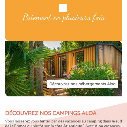
Paiement en plusieurs fois
Découvrez nos hébergements Aloa
DÉCOUVREZ NOS CAMPINGS ALOA
Vous laisserez vous tenter par des vacances au
camping dans le sud
de la France
ou plutôt sur la
côte Atlantique
? Avec
Aloa vacances
,