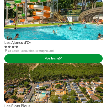
Les Ajoncs d’Or
La Baule-Escoublac, Bretagne Sud
Voir le site
Les Flots Bleus