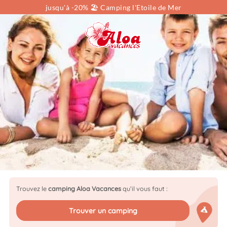
jusqu'à -20% 🏖️ Camping l'Etoile de Mer
Vous cherchez...
Localisation
Choisissez une région
Type de location
Locations
Dates
Sélectionnez vos dates
Voyageurs
pers.
Trouvez le
camping Aloa Vacances
qu’il vous faut :
Trouver un camping