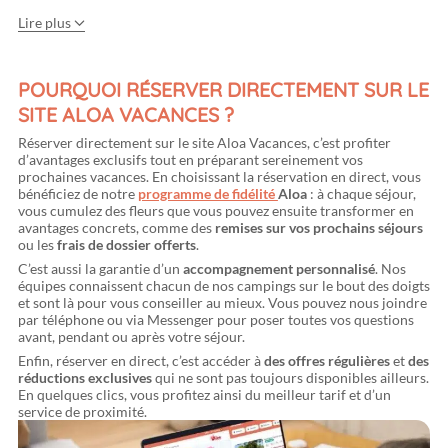
Lire plus
POURQUOI RÉSERVER DIRECTEMENT SUR LE
Vendée
SITE ALOA VACANCES ?
Réserver directement sur le site Aloa Vacances, c’est profiter
d’avantages exclusifs tout en préparant sereinement vos
prochaines vacances. En choisissant la réservation en direct, vous
bénéficiez de notre
programme de fidélité
Aloa
: à chaque séjour,
vous cumulez des fleurs que vous pouvez ensuite transformer en
avantages concrets, comme des
remises sur vos prochains séjours
ou les
frais de dossier offerts
.
C’est aussi la garantie d’un
accompagnement personnalisé
. Nos
équipes connaissent chacun de nos campings sur le bout des doigts
et sont là pour vous conseiller au mieux. Vous pouvez nous joindre
par téléphone ou via Messenger pour poser toutes vos questions
avant, pendant ou après votre séjour.
Enfin, réserver en direct, c’est accéder à
des offres régulières
et
des
réductions exclusives
qui ne sont pas toujours disponibles ailleurs.
En quelques clics, vous profitez ainsi du meilleur tarif et d’un
service de proximité.