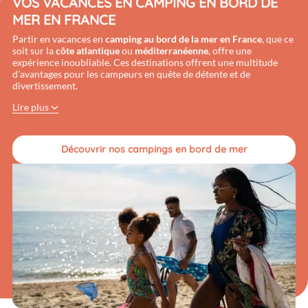
VOS VACANCES EN CAMPING EN BORD DE
MER
EN FRANCE
Partir en vacances en
camping au bord de la mer en France
, que ce
soit sur la
côte atlantique
ou
méditerranéenne
, offre une
expérience inoubliable. Ces destinations offrent une multitude
d’avantages pour les campeurs en quête de détente et de
divertissement.
Lire plus
Découvrir nos campings en bord de mer