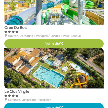
Orée Du Bois
Hourtin, Dordogne / Périgord / Landes / Pays-Basque
Voir le site
Le Clos Virgile
Sérignan, Languedoc-Roussillon
Voir le site